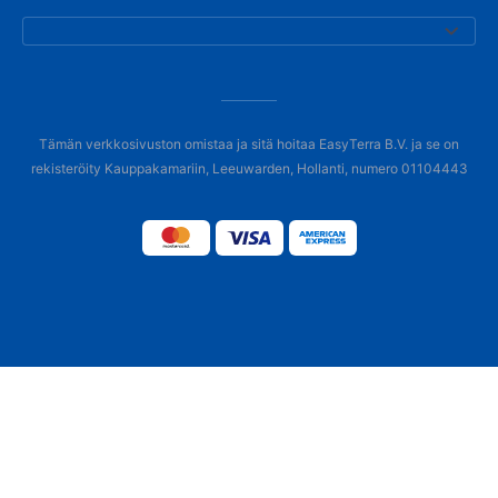
Tämän verkkosivuston omistaa ja sitä hoitaa EasyTerra B.V. ja se on
rekisteröity Kauppakamariin, Leeuwarden, Hollanti, numero 01104443