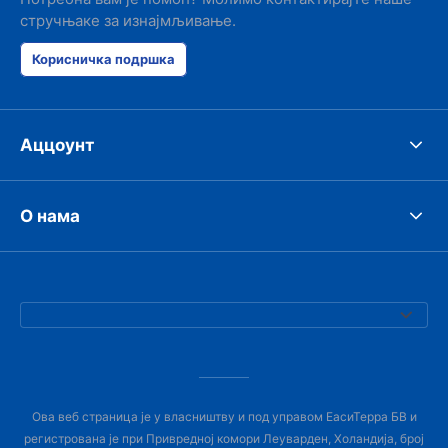
стручњаке за изнајмљивање.
Корисничка подршка
Аццоунт
О нама
Ова веб страница је у власништву и под управом ЕасиТерра БВ и
регистрована је при Привредној комори Леуварден, Холандија, број