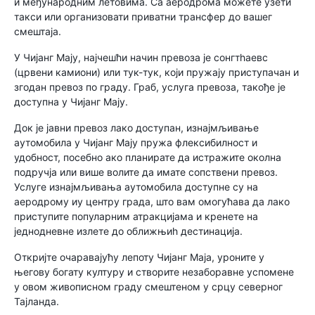
и међународним летовима. Са аеродрома можете узети
такси или организовати приватни трансфер до вашег
смештаја.
У Чијанг Мају, најчешћи начин превоза је сонгтһаевс
(црвени камиони) или тук-тук, који пружају приступачан и
згодан превоз по граду. Граб, услуга превоза, такође је
доступна у Чијанг Мају.
Док је јавни превоз лако доступан, изнајмљивање
аутомобила у Чијанг Мају пружа флексибилност и
удобност, посебно ако планирате да истражите околна
подручја или више волите да имате сопствени превоз.
Услуге изнајмљивања аутомобила доступне су на
аеродрому иу центру града, што вам омогућава да лако
приступите популарним атракцијама и кренете на
једнодневне излете до оближњиһ дестинација.
Откријте очаравајућу лепоту Чијанг Маја, уроните у
његову богату културу и створите незаборавне успомене
у овом живописном граду смештеном у срцу северног
Тајланда.