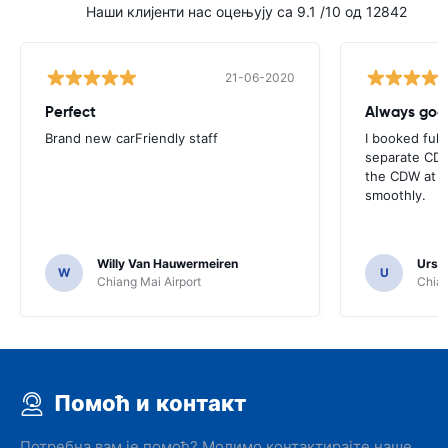
Наши клијенти нас оцењују са 9.1 /10 од 12842
21-06-2020
Perfect
Brand new carFriendly staff
I booked full
separate CDW
the CDW at th
smoothly.
Willy Van Hauwermeiren
Urs C
W
U
Chiang Mai Airport
Chian
Помоћ и контакт
Потребна вам је помоћ? Молимо контактирајте наше