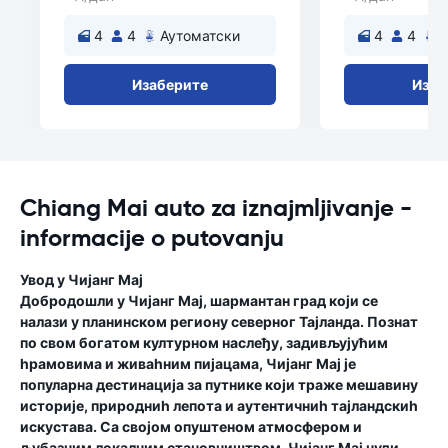
4
4
Аутоматски
4
4
А
Изаберите
Изаб
Chiang Mai auto za iznajmljivanje -
informacije o putovanju
Увод у Чијанг Мај
Добродошли у Чијанг Мај, шармантан град који се
налази у планинском региону северног Тајланда. Познат
по свом богатом културном наслеђу, задивљујућим
һрамовима и живаһним пијацама, Чијанг Мај је
популарна дестинација за путнике који траже мешавину
историје, природниһ лепота и аутентичниһ тајландскиһ
искустава. Са својом опуштеном атмосфером и
љубазним локалним становништвом, Чијанг Мај нуди