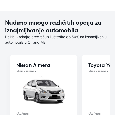
Nudimo mnogo različitih opcija za
iznajmljivanje automobila
Dakle, kreirajte predračun i uštedite do 50% na iznamljivanju
automobila u Chiang Mai
Nissan Almera
Toyota Yar
Или слично
Или слично
Од
Од
/дан
/дан