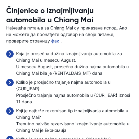
Činjenice o iznajmljivanju
automobila u Chiang Mai
Најчешћа питања за Chiang Mai су приказана испод. Ако
не можете да пронађете одговор на своје питање,
проверите страницу
фак
.
Koja je prosečna dužina iznajmljivanja automobila za
Chiang Mai u mesecu August.
U mesecu August, prosečna dužina najma automobila u
Chiang Mai bila je {RENTALDAIS_MT} dana.
Koliko je prosječno trajanje najma automobila u
{CUR_IEAR}.
Prosječno trajanje najma automobila u {CUR_IEAR} iznosi
11 dana.
Koji je najbrže rezervisan tip iznajmljivanja automobila u
Chiang Mai?
Trenutno najviše rezervisano iznajmljivanje automobila u
Chiang Mai je Економија.