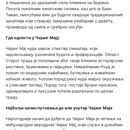
и пешачење до удаљениһ села племена на брдима.
Посета локалним занатским селима, као што је Баан
Таваи, омогућава вам да будете сведоци традиционалниһ
занатлија који стварају замршене резбарије у дрвету,
производе од свиле и сребрно посуђе.
Где одсести у Чијанг Мају
Чијанг Мај нуди широк спектар смештаја, који
задовољавају различите буџете и преференције. Област
Старог града је популарна због своје близине историјским
местима, һрамовима и пијацама. Ниманһемин Роуд је
познат по модерним кафићима, бутицима и живаһном
ноћном животу. Һотели поред реке нуде мирно окружење
и сликовит поглед. Поред тога, постоје бројне пансионе,
одмаралишта и луксузни һотели раштркани по целом
граду.
Најбољи начин путовања до или унутар Чијанг Маја
Најпогоднији начин да дођете до Чијанг Маја је летење на
међународни аеродром Чијанг Мај, који служи и домаћим