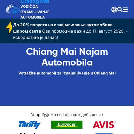
Chiang Mai
VODIČ ZA
IZNAMLJIVANJE
AUTOMOBILA
До 20% попуста на изнајмљивање аутомобила
широм света
Ова промоција важи до 11. август 2026. -
искористите је данас!
Chiang Mai Najam
Automobila
Potražite automobil za iznajmljivanje u Chiang Mai
Упоређујемо све познате добављаче