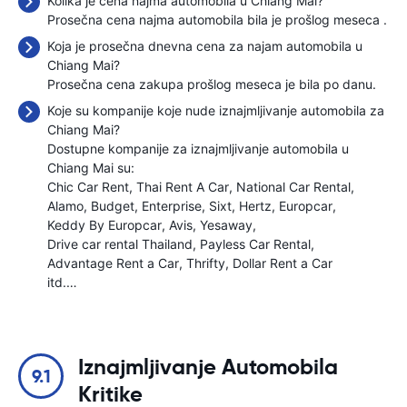
Kolika je cena najma automobila u Chiang Mai?
Prosečna cena najma automobila bila je prošlog meseca
.
Koja je prosečna dnevna cena za najam automobila u
Chiang Mai?
Prosečna cena zakupa prošlog meseca je bila
po danu.
Koje su kompanije koje nude iznajmljivanje automobila za
Chiang Mai?
Dostupne kompanije za iznajmljivanje automobila u
Chiang Mai su:
Chic Car Rent
Thai Rent A Car
National Car Rental
Alamo
Budget
Enterprise
Sixt
Hertz
Europcar
Keddy By Europcar
Avis
Yesaway
Drive car rental Thailand
Payless Car Rental
Advantage Rent a Car
Thrifty
Dollar Rent a Car
itd.…
Iznajmljivanje Automobila
9.1
Kritike