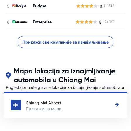
Budget
8
(11512)
Н
Enterprise
8
(2409)
Прикажи све компаније за изнајмљивање
Mapa lokacija za iznajmljivanje
automobila u Chiang Mai
Pogledajte naše glavne lokacije za iznajmljivanje automobila u
{COUNTRI}
Chiang Mai Airport
Прикажи на мапи