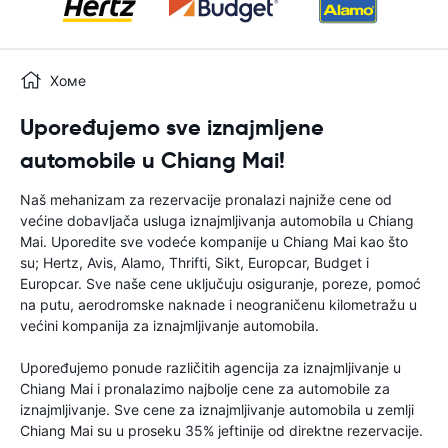
Хоме
Upoređujemo sve iznajmljene
automobile u Chiang Mai!
Naš mehanizam za rezervacije pronalazi najniže cene od
većine dobavljača usluga iznajmljivanja automobila u Chiang
Mai. Uporedite sve vodeće kompanije u Chiang Mai kao što
su; Hertz, Avis, Alamo, Thrifti, Sikt, Europcar, Budget i
Europcar. Sve naše cene uključuju osiguranje, poreze, pomoć
na putu, aerodromske naknade i neograničenu kilometražu u
većini kompanija za iznajmljivanje automobila.
Upoređujemo ponude različitih agencija za iznajmljivanje u
Chiang Mai i pronalazimo najbolje cene za automobile za
iznajmljivanje. Sve cene za iznajmljivanje automobila u zemlji
Chiang Mai su u proseku 35% jeftinije od direktne rezervacije.