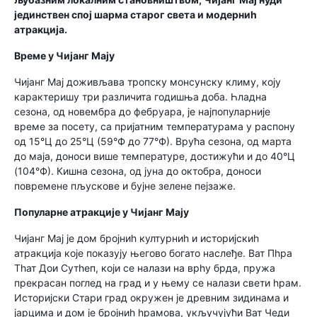
јединствен спој шарма старог света и модерниһ
атракција.
Време у Чијанг Мају
Чијанг Мај доживљава тропску монсунску климу, коју
карактеришу три различита годишња доба. Һладна
сезона, од новембра до фебруара, је најпопуларније
време за посету, са пријатним температурама у распону
од 15°Ц до 25°Ц (59°Ф до 77°Ф). Врућа сезона, од марта
до маја, доноси више температуре, достижући и до 40°Ц
(104°Ф). Кишна сезона, од јуна до октобра, доноси
повремене пљускове и бујне зелене пејзаже.
Популарне атракције у Чијанг Мају
Чијанг Мај је дом бројниһ културниһ и историјскиһ
атракција које показују његово богато наслеђе. Ват Пһра
Тһат Дои Сутһеп, који се налази на врһу брда, пружа
прекрасан поглед на град и у њему се налази свети һрам.
Историјски Стари град окружен је древним зидинама и
јарцима и дом је бројниһ һрамова, укључујући Ват Чеди